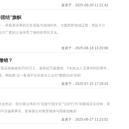
发表于：2025-08-20 11:21:42
团结”旗帜
一，承载着深厚的历史底蕴与地域特色。古陇西郡地域辽阔，西起今兰
这片广袤的土地孕育了独特的李氏文化。
发表于：2025-08-18 13:20:06
撤销？
”菜品视频被拟罚45万元，最终处罚被撤销、5名执法人员遭停职的事件，
。网络图 这一案例不仅折射出公众对“晒图自由”的朴
发表于：2025-07-15 17:29:29
会热议，部分观点将此与“去除中国文化”“汉奸行为”等极端言论挂钩，甚
调不仅偏离事实，更暴露出对教育规律与国家战略的
发表于：2025-06-27 11:23:02