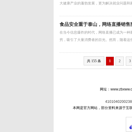
大健康产业的蓬勃发展，更为解决就业问题和
食品安全重于泰山，网络直播销售
在当今信息爆炸的时代，网络直播已成为一种
穷，吸引了大量消费者的目光。然而，随着这
共 155 条
1
2
3
网址：www.zbxww.
4101040200238
本网是官方网站，部分资料来源于互联