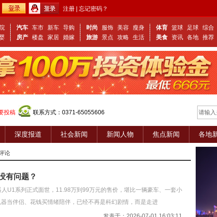
注册
|
忘记密码？
院
汽车
车市
新车
导购
时尚
服饰
美容
瘦身
体育
篮球
足球
综合
婴
房产
楼盘
家居
婚嫁
旅游
景点
攻略
生活
美食
资讯
各地
推荐
要投稿
联系方式：0371-65055606
深度报道
社会新闻
新闻人物
焦点新闻
各地
评论
没有问题？
人U1系列正式面世，11.98万到99万元的售价，堪比一辆豪车、一套小
 机器当伴侣、花钱买情绪陪伴，已经不再是科幻剧情，而是走进
发表于：2026-07-01 16:03:11