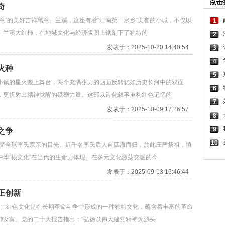
点击
奇
意”的美好吉祥寓意。兰溪，这座有着“江南第一水乡”美誉的小城，不仅以
1
—兰溪大红柿，在地域文化与经济版图上镌刻下了独特的
2
发表于：2025-10-20 14:40:54
3
4
火种
5
小镇的星火搬上舞台，两个充满张力的画面反转犹如历史长河中的双面
6
，更折射出精神觉醒的磅礴力量。这部以诗化叙事重构红色记忆的
7
发表于：2025-10-09 17:26:57
8
9
之争
10
汇聚全球李氏宗亲的目光。近千名李氏后人自四海而归，於此庄严祭祖，慎
华“根文化”在当代的生命力体现。在多元文化激荡交融的今
发表于：2025-09-13 16:46:44
正创新
授）红色文化是在长期革命斗争中形成的一种独特文化，蕴含着丰富的革命
神财富。党的二十大报告指出：“弘扬以伟大建党精神为源头