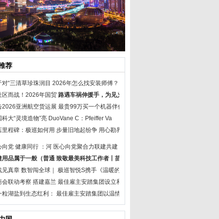
推荐
于对“三清草珍珠润目
2026年怎么找安装师傅？
社区而战！2026年国贸
路遇车祸伸援手，为见义
击2026亚洲航空货运展
最贵99万买一个机器伴侣
国科大“灵境造物”亮
DuoVane C：Pfeiffer Va
店里程碑：极巡如何用
步量旧地起纷争 用心勘界
心向党 健康同行 ：河
医心向党聚合力联建共建
健用品属于一般（普通
致敬最美科技工作者丨苗
战见真章 数智闯全球｜
极巡智悦S携手《温暖的客
商会联动考察 搭建嘉兰
最佳雇主安踏集团设立和
一粒湖盐到生态红利：
最佳雇主安踏集团以温情