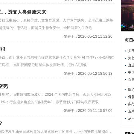
亡，透支人类健康未来
传粉昆虫减少，直接导致儿童发育迟缓、人群营养缺失。全球昆虫正以每
早已不是遥远的生态话题，而是关乎粮食安全、全民健康的生存危
发表于：2026-05-13 11:12:20
每日
病根
关
议，而行业不景气的核心症结究竟是什么？切莫将 AI 当作行业问题的挡
为
根。 当影视圈部分明星集体发声吐槽、抵制 AI 演戏
直
中
发表于：2026-05-12 18:56:13
百
空壳
医
现实，而非短期市场波动。2024 年国内电影票房、观影人次同比双双
保
 21%；行业迎来尴尬的 “撤档元年”，春节档影片口碑与秩序双双
实
发表于：2026-05-11 15:57:06
五
从
？
等地接连发生油菜田施药导致大量蜜蜂死亡的事件，小小的蜜蜂批量殒命，