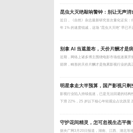
昆虫大灭绝敲响警钟：别让无声消
近日，《自然》杂志最新研究首次量化证实：
年 1% 的速度锐减，这场 “昆虫大灭绝” 
别拿 AI 当遮羞布，天价片酬才是
近期，网络上诸多博主围绕电影市场低迷展开热
箭牌，畸形的天价片酬才是拖累影视行业的真正病
明星拿走大半预算，国产影视只剩
影视行业陷入持续低迷，已是无法回避的结构性
下滑 22%，25 岁以下核心年轻观众占比跌至
守护花间精灵，怎可忽视生态平衡
据央广网3月20日报道，湖南、江西、湖北