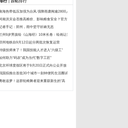
排行
跟帖排行
|
南海热带低压加强为台风 强降雨袭闽逾2800人
河南洪灾会否推高粮价、影响粮食安全？官方
记者手记：郑州，雨中坚守祈祷无恙
兰州9岁男孩绘《山海经》10米长卷：绘画让我
郑州地铁自9月12日起分两批次恢复运营
特级技师来了！我国技能人才进入“六级工”
如何助力“码农”成为当代“数字工匠”
北京环球度假区将于9月20日正式向公众开放
我国拟推出首批30个城市一刻钟便民生活圈试
勇敢追梦！这群轮椅舞者迎来重获新生的“高