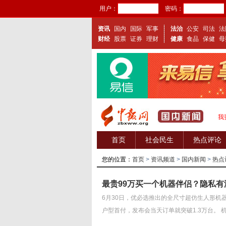
用户：
密码：
资讯
国内
国际
军事
法治
公安
司法
法
财经
股票
证券
理财
健康
食品
保健
母
我
首页
社会民生
热点评论
您的位置：
首页
>
资讯频道
>
国内新闻
>
热点
最贵99万买一个机器伴侣？隐私有
6月30日，优必选推出的全尺寸超仿生人形机器
户型首付，发布会当天订单就突破1.3万台。