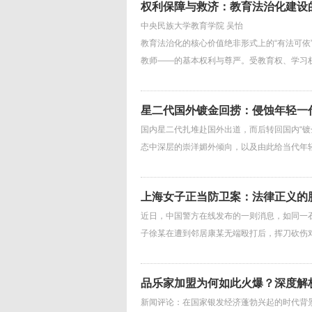
权利保障与救济：教育法治化建设
中央民族大学教育学院 吴怡
教育法治化的核心价值绝非形式上的“有法可依
教师——的基本权利与尊严。受教育权、学习
星二代国外镀金回捞：侵蚀年轻一
国内星二代扎堆赴国外出道，而后转回国内“镀
态中深层的崇洋媚外倾向，以及由此给当代年
上海女子正当防卫案：法律正义的
近日，中国警方在线发布的一则消息，如同一
子徐某在遭到邻居康某无端殴打后，挥刀砍伤
品乐家加盟为何如此火爆？深度解
新闻评论：在国家银发经济蓬勃兴起的时代背