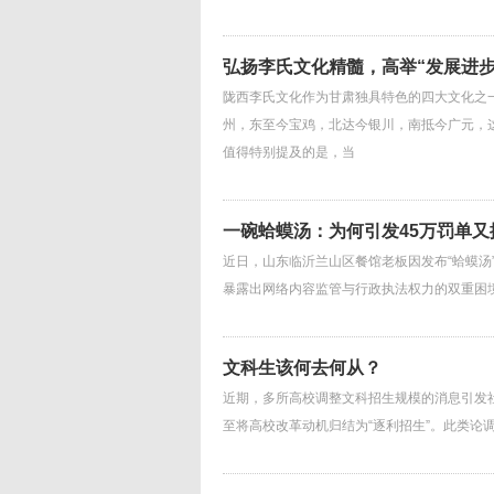
弘扬李氏文化精髓，高举“发展进步
陇西李氏文化作为甘肃独具特色的四大文化之
州，东至今宝鸡，北达今银川，南抵今广元，
值得特别提及的是，当
一碗蛤蟆汤：为何引发45万罚单又
近日，山东临沂兰山区餐馆老板因发布“蛤蟆汤
暴露出网络内容监管与行政执法权力的双重困境
文科生该何去何从？
近期，多所高校调整文科招生规模的消息引发社
至将高校改革动机归结为“逐利招生”。此类论