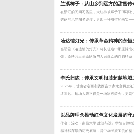
兰溪柿子：从山乡到远方的甜蜜传
在浙江的民间习俗里，大红柿被赋予了“事事如
秀丽的风光闻名遐迩，更因一种甜蜜的果实—
哈达铺灯光：传承革命精神的永恒
当话剧《哈达铺的灯光》将长征途中那座陇南
镜，既映照出革命队伍与人民群众的血肉联系
李氏归陇：传承文明根脉超越地域
2025年，甘肃省定西市陇西县李家龙宫再度
终追远。这场大典不仅是一场家族聚会，更是中
以品牌理念推动红色文化发展的守
作者：涂欢（南昌大学 建筑与设计学院 副教
精神和深厚的历史底蕴，是中华民族宝贵的精