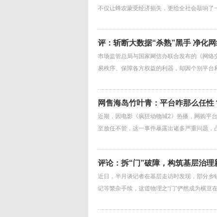
不仅让蜂农蒙受经济损失，更给全社会敲响了
评：斩断大数据“杀熟”黑手 净化
市场监管总局与国家网信办联合发布的《网络
易秩序、保障各方权益的利器，却因个别平台利
网售海岛竹叶青：平台咋那么任性
近期，因电影《疯狂动物城2》热播，网购平
至放任不管，这一事件暴露出诸多严重问题，
评论：拆“门”破障，构筑基层治理
近日，半月谈记者在基层走访时发现，部分乡
记等繁杂手续，这道物理之“门”俨然成为横亘在