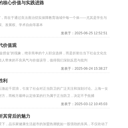
的核心价值与实践进路
”，而在于通过良法善治切实保障教育场域中每一个体——尤其是学生与
权、发展权、学术自由等基本
发表于：2025-06-25 12:52:51
代价值观
金捞金”的现象，绝非简单的个人职业选择，而是折射出当下社会文化生
轻人带来的不良风气与价值误导，值得我们深刻反思与批判
发表于：2025-06-24 15:38:27
胜利
石激起千层浪，引发了社会对正当防卫的广泛关注和深刻讨论。上海一女
对方，而检方最终认定徐某的行为属于正当防卫，决定不予批捕
发表于：2025-03-12 10:45:03
析其背后的魅力
景下，品乐家健康生活超市的加盟热潮犹如一股强劲的东风，不仅吹动了