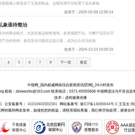
家庭困难人群提供了宝贵的机会。这股热潮不仅彰显了品乐家独
发表于：2025-02-08 12:00:14
乱象亟待整治
新兴的商业模式，尤其在食品销售领域，各类减肥产品、代餐产品层出不
些产品的热销，食品安全问题也日益凸显，成为公众关注的焦
发表于：2024-12-23 19:00:10
4
5
6
7
8
下一页
尾页
中报网_国内权威网络综合新闻资讯[官网]_24小时发布
org 邮箱：zbxwwzbs@163.com 联系电话：0371-65055606 中报网违法与不良信息
技术：进程健康传播
1
公安备案号：
41010402002381
网站备案号:
豫ICP备14006644号-3
王宝太 
网转载和网友发布，如侵犯您的权益，请联系我站客服，我们将尽快处理，谢谢合作!