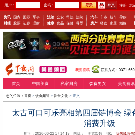
用户：
密码：
注册
|
忘
资讯
国内
国际
军事
法治
公安
司法
法院
汽车
车市
新车
导购
财经
股票
证券
理财
健康
食品
保健
母婴
房产
楼盘
家居
婚嫁
我要投稿
联系方式：0371-650
首页
中国美食
私家厨房
饮食男女
美食资讯
您的位置：
首页
>
饮食频道
>
饮食文化
>
正文
太古可口可乐亮相第四届链博会 绿
消费升级
时间：2026-06-22 17:14:19 来源：
浏览次数：
461
我来说两句(