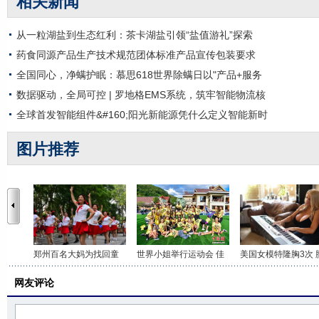
相关新闻
从一粒湖盐到生态红利：茶卡湖盐引领“盐值游礼”探索
药食同源产品生产技术规范团体标准产品宣传包装要求
全国同心，净螨护眠：慕思618世界除螨日以"产品+服务
数据驱动，全局可控 | 罗地格EMS系统，筑牢智能物流核
全球首发智能组件&#160;阳光新能源凭什么定义智能新时
图片推荐
郑州百名大妈为找回童
世界小姐举行运动会 佳
美国女模特隆胸3次 
网友评论