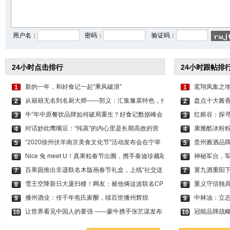
用户名：
密码：
验证码：
24小时点击排行
24小时跟帖排
新的一年，和好食记一起“乘风破浪”
鸾翔凤集之地
1
1
从籍籍无名到名厨大师——郭义：汇集豫菜特色，传
盘点十大酱
2
2
牛”年中原餐饮品牌如何破局重生？好食记数据峰会
红粮谷：探
3
3
对话妙此鹰嘴豆：“纯蒸”的内心里是长期高效的营
康雅酷冰粉
4
4
“2020徐州伏羊南京美食文化节”活动发布会在宁举
贵州酱酒品牌
5
5
Nice 兔 meet U！真果粒春节出圈，携手泰迪珍藏敲
神秘军台，
6
6
百果园推出非遗联名木版画春节礼盒，上线“社交送
寰九酒重阳
7
7
雪王空降新日大厦扫楼！网友：被他俩这波联名CP秀
重义守信独
8
8
播州酒业：传千年焦氏家酿，续百世播州辉煌
中林油：立
9
9
让世界看见中国人的要强 ——蒙牛携手张艺谋发布
冠能品牌战
10
10