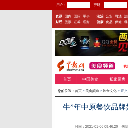
用户：
密码：
资讯
国内
国际
军事
法治
公安
司法
法
财经
股票
证券
理财
健康
食品
保健
母
我
首页
中国美食
私家厨房
您的位置：
首页
>
美食频道
>
饮食文化
>
正文
牛”年中原餐饮品
时间：2021-01-06 09:46:20 来