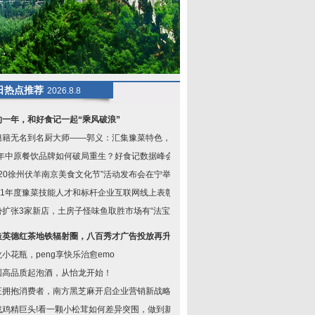
日热点推荐
2026.8.8
的一年，和好食记一起“乘风破浪”
籍籍无名到名厨大师——郭义：汇集豫菜特色，传
”年中原餐饮品牌如何破局重生？好食记数据峰会
2020徐州伏羊南京美食文化节”活动发布会在宁举
021年度豫菜技能人才和标杆企业互联网线上表彰大
势扩张3家新店，土房子怪味鱼取胜市场有“法宝
造英德红茶地铁辐射圈，八百秀才广告投放再升级
小花瓶，peng享快乐治愈emo
国高品质起泡酒，从怡龙开始！
正拥抱消费者，南方黑芝麻开启企业营销新战略
战鸡精巨头!看一颗小松茸如何差异突围，做到新