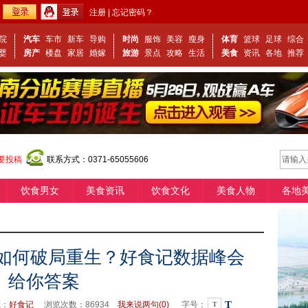
注册
|
忘记密码？
院
汽车
车市
新车
导购
时尚
服饰
美容
瘦身
体育
篮球
足球
综合
婴
房产
楼盘
家居
婚嫁
旅游
景点
攻略
生活
美食
资讯
各地
推荐
要投稿
联系方式：0371-65055606
饮食男女
美食资讯
饮食文化
美食人物
各地
牌如何破局重生？好食记数据峰会
给你答案
T
源：
好食记
浏览次数：
86934
我来说两句(
0)
字号：
T