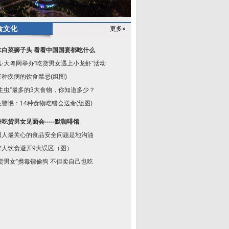
食文化
更多»
水白菜狮子头 看看中国国宴都吃什么
讯·大粤网举办“吃货男女遇上小龙虾”活动
三种疾病的饮食禁忌(组图)
寄生虫”最多的3大食物，你知道多少？
生警惕：14种食物吃错会送命(组图)
吃货男女见面会-----默咖啡馆
阳人最关心的食品安全问题是地沟油
年人饮食避开9大误区（图）
吃货男女”携毒镖偷狗 不但卖自己也吃