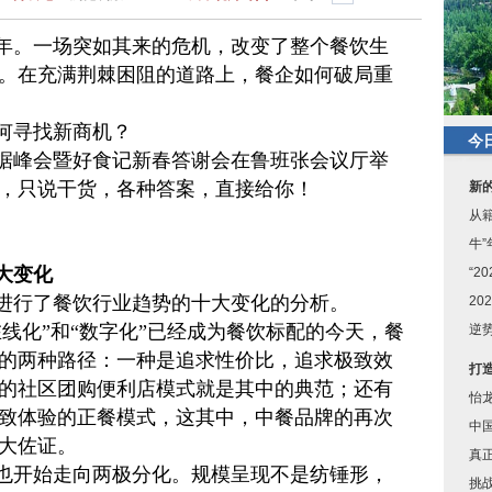
一年。一场突如其来的危机，改变了整个餐饮生
。在充满荆棘困阻的道路上，餐企如何破局重
如何寻找新商机？
今
饮数据峰会暨好食记新春答谢会在鲁班张会议厅举
，只说干货，各种答案，直接给你！
新
从
牛
大变化
“
进行了餐饮行业趋势的十大变化的分析。
2
线化”和“数字化”已经成为餐饮标配的今天，餐
逆
的两种路径：一种是追求性价比，追求极致效
打
的社区团购便利店模式就是其中的典范；还有
怡龙
致体验的正餐模式，这其中，中餐品牌的再次
中
大佐证。
真
也开始走向两极分化。规模呈现不是纺锤形，
挑