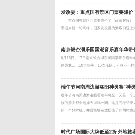
发改委：重点国有景区门票要降价
重点国有景区门票要降价了（政策解读）
季迎来新一轮高峰，国家发改委为游客们送上大
南京银杏湖乐园国潮音乐嘉年华带
6月16日、17日南京银杏湖乐园国潮音乐嘉
徐秉龙……10大歌手，15支乐队，引领不一
端午节河南周边游洛阳神灵寨“神灵
端午节河南周边游洛眼看端午将至，又是一个
族的朋友都会选择去游玩一圈。这是高考结束
的一个好时机，并且能够在放松孩子的同时也趁
时代广场国际大牌低至2折 外地旅