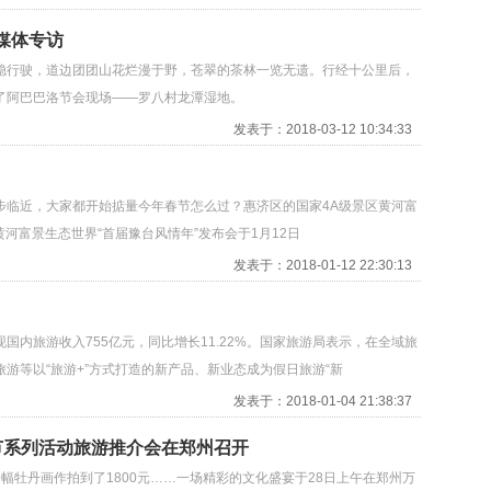
媒体专访
稳行驶，道边团团山花烂漫于野，苍翠的茶林一览无遗。行经十公里后，
了阿巴巴洛节会现场——罗八村龙潭湿地。
发表于：2018-03-12 10:34:33
步临近，大家都开始掂量今年春节怎么过？惠济区的国家4A级景区黄河富
黄河富景生态世界“首届豫台风情年”发布会于1月12日
发表于：2018-01-12 22:30:13
旅游收入755亿元，同比增长11.22%。国家旅游局表示，在全域旅
游等以“旅游+”方式打造的新产品、新业态成为假日旅游“新
发表于：2018-01-04 21:38:37
春节系列活动旅游推介会在郑州召开
一幅牡丹画作拍到了1800元……一场精彩的文化盛宴于28日上午在郑州万