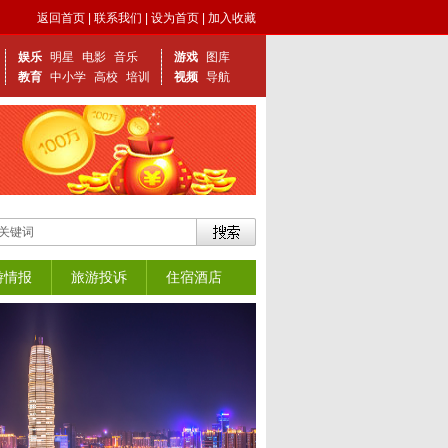
返回首页
|
联系我们
|
设为首页
|
加入收藏
娱乐
明星
电影
音乐
游戏
图库
教育
中小学
高校
培训
视频
导航
游情报
旅游投诉
住宿酒店