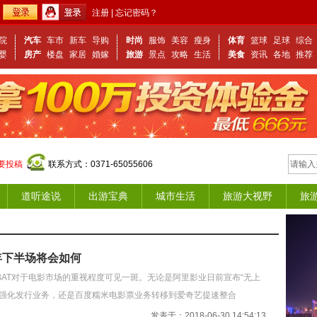
注册
|
忘记密码？
院
汽车
车市
新车
导购
时尚
服饰
美容
瘦身
体育
篮球
足球
综合
婴
房产
楼盘
家居
婚嫁
旅游
景点
攻略
生活
美食
资讯
各地
推荐
要投稿
联系方式：0371-65055606
道听途说
出游宝典
城市生活
旅游大视野
旅
8年下半场将会如何
T对于电影市场的重视程度可见一斑。无论是阿里影业日前宣布“无上
行强化发行业务，还是百度糯米电影票业务转移到爱奇艺提速整合
发表于：2018-06-30 14:54:13