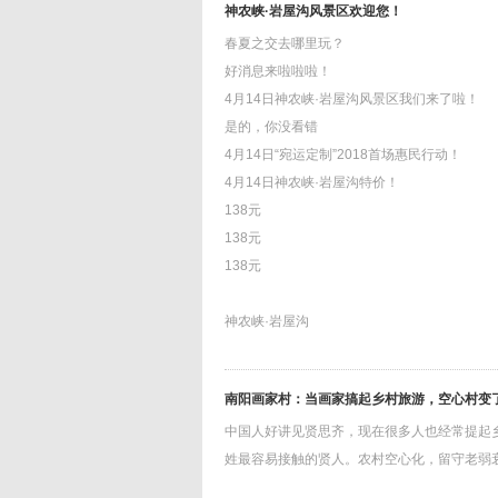
神农峡·岩屋沟风景区欢迎您！
春夏之交去哪里玩？
好消息来啦啦啦！
4月14日神农峡·岩屋沟风景区我们来了啦！
是的，你没看错
4月14日“宛运定制”2018首场惠民行动！
4月14日神农峡·岩屋沟特价！
138元
138元
138元
神农峡·岩屋沟
南阳画家村：当画家搞起乡村旅游，空心村变
中国人好讲见贤思齐，现在很多人也经常提起
姓最容易接触的贤人。农村空心化，留守老弱