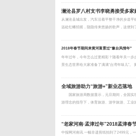
澜沧县罗八村支书李晓勇接受多家
从澜沧县城出发，汽车沿着平整干净的乡道平
远处红幡招摇，隐隐传来悠扬的歌声，这便到
2018年春节期间来黄河富景过“豫台风情年”
年年过年，今年怎么过更精彩？随着年关一步
景生态世界给大家准备了满满“台湾年味儿”。 
全域旅游助力“旅游+”新业态落地
国家旅游局数据显示，元旦期间，全国实现国内
游理念的指导下，体育旅游、游学旅游、工业旅
“老家河南·孟津过年”2018孟津
中报网河南讯 一幅非遗剪纸拍到了2499元，