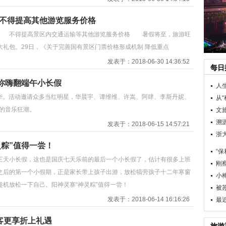
 不得提高其他游览服务价格
 不得提高景区内交通运输等其他游览服务价格 暑假将至，旅游旺
礼包。29日，《关于完善国有景区门票价格形成机制 降低重点
发表于：2018-06-30 14:36:52
每日
你嗨翻端午小长假
人
年华。活动邀请众多当红明星，华晨宇、谭维维、许嵩、阿肆、李斯丹妮、
从“
样的音乐狂潮。
文
溯
发表于：2018-06-15 14:57:21
浙
粽”值得一尝！
“
三天小长假，这也是国庆七天乐前的最后一个小长假了，估计有很多上班
刚
之后的第一个小假期，正是家长带上孩子出游，放松犒劳孩子十二年寒窗
小
机放松一下自己。阳神灵寨“神灵粽”值得一尝！
被
发表于：2018-06-14 16:16:26
最
客更享折上礼遇