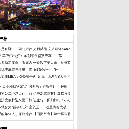
推荐
生是旷野——西北旅行
光影赋能 文旅融合&#820
种草”到“奔赴”：
华彩阳澄盛宴启幕——苏
旅并购新案例：看海合
一条数字美人鱼，如何焕
源锅庄舞宗日故里，青
刘邦斩蛇处（5A）
大文旅MBA：引领融合创
黄山、西湖等8大景区宣布
保利美高梅博物馆”送
深圳亲子游新去处：小梅
察零公里环湖自行车骑
小梅沙度假村打造世界级
梅沙度假村迎来夏日旅
让旅行，回归旅行！小红
苏轼誉为“百事可乐”
这个五一，这里将有大动
近的年轻人，开始流行
【国际平台】第十届世界