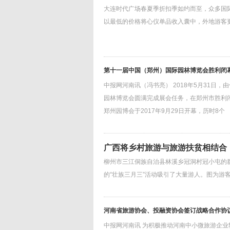
大连时代广场春夏季折扣季如约而至，众多国
以最低的价格将心仪单品收入囊中，外地游客
第十一届中国（郑州）国际园林博览会胜利闭
中报网河南讯（冯书亮） 2018年5月31
园林博览会圆满完成展会任务，在郑州市胜利
郑州园博会于2017年9月29日开幕，历时8个
广西将乡村旅游与旅游扶贫相结合
柳州市三江侗族自治县林溪乡冠洞村冠小屯的群
的“壮族三月三”活动吸引了大量游人。图为游客
河南省旅游协会、投融资协会签订战略合作协议-
中报网河南讯 为积极推动河南中小微旅游企