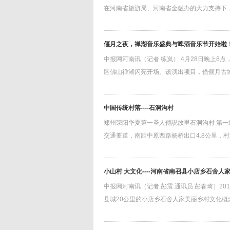
在河南省旅游局、河南省金融办的大力支持下
偃月之夜，禅湖音乐盛典与啤酒音乐节开始啦
中报网河南讯（记者 练岚） 4月28日晚上8
区佛山禅湖闪亮开场。该演出项目，借偃月古
中国传统村落----石洞沟村
郑州荥阳华夏第一圣人傅説故里石洞沟村 第一
交通要道，南距中原西路杨桥出口4.8公里，村
小山村 大文化----河南省南召县小店乡石舍
中报网河南讯（记者 彭震 通讯员 彭春琦）2
县城20公里的小店乡石舍人家美丽乡村文化