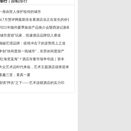
排行
跟帖排行
|
一座由世人保护祖传的城市
从7月慧评网最新排名看酒店业正在发生的价值
2021年随州夏季旅游产品推介会暨西游记新模
“城市度假”玩家，悦濠酒店品牌切入赛道
揭秘艺珺品牌：疫情冲击下的逆势而上之道
争创“休闲度假一线城市”，东营休闲度假产
“红海变蓝海”？酒店存量市场争夺战｜资本
大众艺术品时代来临，艺术主题酒店或将迎来
童趣三亚，童真一夏
疫情“抨击”之下——艺术连锁酒店的实力印