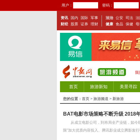
用户：
密码：
资讯
国内
国际
军事
法治
公安
司法
法
财经
股票
证券
理财
健康
食品
保健
母
我
首页
旅游新知
美景寻踪
您的位置：
首页
>
旅游频道
>
新旅游
BAT电影市场策略不断升级 201
从成立电影公司，到布局全产业链，如今BA
限”加大优质内容投入、腾讯影业成立腾影发