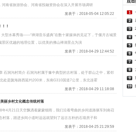
点击
，河南省旅游协会、河南省投融资协会在深入开展市场调研
1
发表于：2018-05-04 12:05:22
2
！！！
3
点，大型水幕秀场——“禅湖音乐盛典”在数十家媒体的见证下，于偃月古城景
4
城景区优越的地理位置，以优美的佛山禅湖景点为演
5
发表于：2018-04-29 12:44:52
6
7
8
章 石洞沟村简介 石洞沟村属于豫中典型的古村落，处于群山之中，紧邻
9
北处是陇海路西延约200米，东南G310国道7公里，东北连霍
10
发表于：2018-04-29 11:18:08
人家美丽乡村文化概念传统村落
018年4月21日天空飘洒着蒙蒙细雨，我们沿着弯曲的乡间道路驱车到南召
概念村落，踏进乡间小道时远远就望到了远古古朴的石墙房子和
发表于：2018-04-25 21:29:59