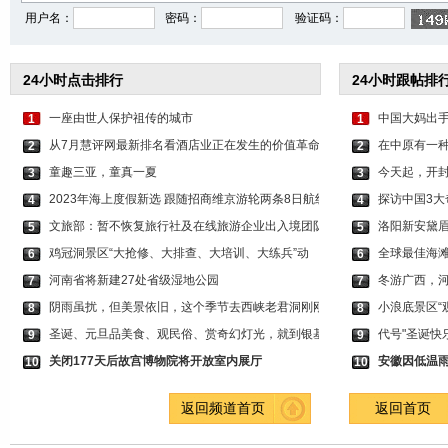
用户名：
密码：
验证码：
24小时点击排行
24小时跟帖排
一座由世人保护祖传的城市
中国大妈出手
1
1
从7月慧评网最新排名看酒店业正在发生的价值革命
在中原有一种
2
2
童趣三亚，童真一夏
今天起，开
3
3
2023年海上度假新选 跟随招商维京游轮两条8日航线
探访中国3大
4
4
文旅部：暂不恢复旅行社及在线旅游企业出入境团队
洛阳新安黛
5
5
鸡冠洞景区“大抢修、大排查、大培训、大练兵”动
全球最佳海滩
6
6
河南省将新建27处省级湿地公园
冬游广西，
7
7
阴雨虽扰，但美景依旧，这个季节去西峡老君洞刚刚
小浪底景区“
8
8
圣诞、元旦品美食、观民俗、赏奇幻灯光，就到银基
代号"圣诞快
9
9
关闭177天后故宫博物院将开放室内展厅
安徽因低温雨
10
10
返回频道首页
返回首页