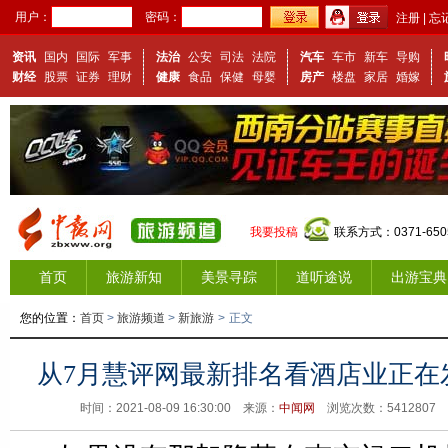
用户：
密码：
注册
|
忘
资讯
国内
国际
军事
法治
公安
司法
法院
汽车
车市
新车
导购
财经
股票
证券
理财
健康
食品
保健
母婴
房产
楼盘
家居
婚嫁
我要投稿
联系方式：0371-650
首页
旅游新知
美景寻踪
道听途说
出游宝典
您的位置：
首页
>
旅游频道
>
新旅游
>
正文
从7月慧评网最新排名看酒店业正在
时间：2021-08-09 16:30:00 来源：
中闻网
浏览次数：
5412807