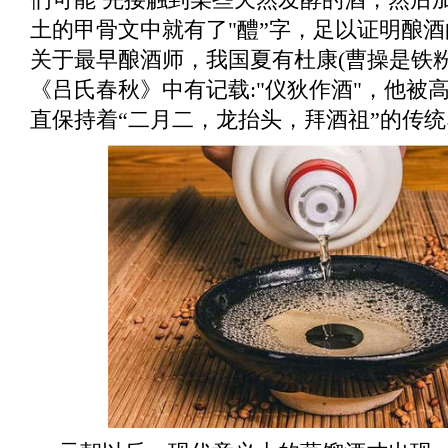
土的甲骨文中就有了"醴”字，足以证明酿
关于最早酿酒师，我国夏有杜康(曹操是铁粉
《吕氏春秋》中有记载:"仪狄作酒"，他被
直保持着“二月二，龙抬头，拜酒祖”的传