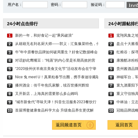
用户名：
密码：
验证码：
24小时点击排行
24小时跟帖排
新的一年，和好食记一起“乘风破浪”
鸾翔凤集之地
1
1
从籍籍无名到名厨大师——郭义：汇集豫菜特色，传
盘点十大酱
2
2
牛”年中原餐饮品牌如何破局重生？好食记数据峰会
红粮谷：探
3
3
对话妙此鹰嘴豆：“纯蒸”的内心里是长期高效的营
康雅酷冰粉
4
4
“2020徐州伏羊南京美食文化节”活动发布会在宁举
贵州酱酒品牌
5
5
Nice 兔 meet U！真果粒春节出圈，携手泰迪珍藏敲
神秘军台，
6
6
播州酒业：传千年焦氏家酿，续百世播州辉煌
寰九酒重阳
7
7
又开新店，上海真的需要那么多山姆吗
重义守信独
8
8
“城市新食代”寻味天津！抖音生活服务2023餐饮行
中林油：立
9
9
首届博鳌健康食品科学大会 升级食品养生更优解
冠能品牌战
10
10
返回频道首页
返回首页