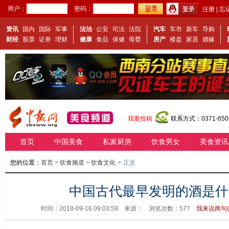
用户：
密码：
注册
|
忘
资讯
国内
国际
军事
法治
公安
司法
法院
汽车
车市
新车
导购
财经
股票
证券
理财
健康
食品
保健
母婴
房产
楼盘
家居
婚嫁
我要投稿
联系方式：0371-650
首页
中国美食
私家厨房
饮食男女
美食资讯
您的位置：
首页
>
饮食频道
>
饮食文化
>
正文
中国古代最早发明的酒是什
时间：2018-09-16 09:03:59 来源：
浏览次数：
577
我来说两句(