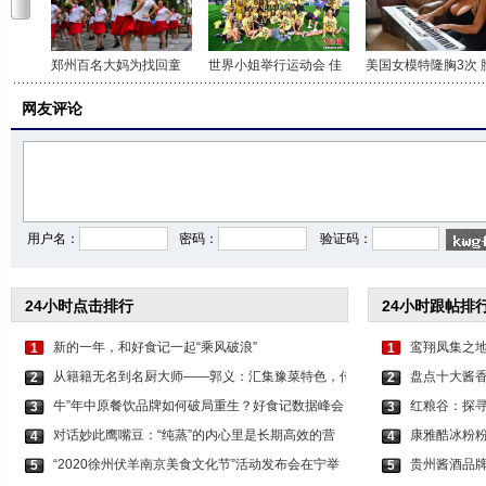
郑州百名大妈为找回童
世界小姐举行运动会 佳
美国女模特隆胸3次 
网友评论
用户名：
密码：
验证码：
24小时点击排行
24小时跟帖排
新的一年，和好食记一起“乘风破浪”
鸾翔凤集之地
1
1
从籍籍无名到名厨大师——郭义：汇集豫菜特色，传
盘点十大酱
2
2
牛”年中原餐饮品牌如何破局重生？好食记数据峰会
红粮谷：探
3
3
对话妙此鹰嘴豆：“纯蒸”的内心里是长期高效的营
康雅酷冰粉
4
4
“2020徐州伏羊南京美食文化节”活动发布会在宁举
贵州酱酒品牌
5
5