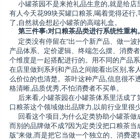
小罐茶园不是来抢礼品生意的,就是给店
有人今天花99块买罐口粮茶,喝着觉得还行
了,自然就会想起小罐茶的高端礼盒。
第三件事:对口粮茶品类进行系统性重构
定类没有停留在“出一个新产品、做一波推
产品体系、定价逻辑、终端怎么摆、消费者
个维度是一起搭配进行的。用不同的产品系
在店里做到系列和产品之间能看出区别,客人
么价位的也清楚。茶叶这种产品,信息很不透
格清晰,品质优秀,不怕消费者不买单。
后来看,小罐茶园在小罐茶体系里活成了
口粮茶这个领域做出品牌力,以前行业里很
回看这个项目,为什么定类协助小罐茶做
而别的品牌做不成?因为定类没把口粮茶当
版”来做,而是把它当做一个独立的、消费逻