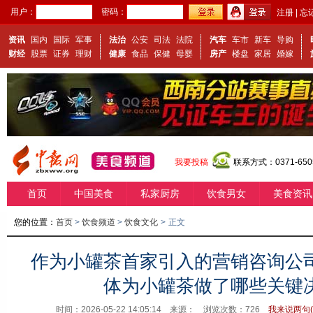
用户：
密码：
注册
|
忘
资讯
国内
国际
军事
法治
公安
司法
法院
汽车
车市
新车
导购
财经
股票
证券
理财
健康
食品
保健
母婴
房产
楼盘
家居
婚嫁
我要投稿
联系方式：0371-650
首页
中国美食
私家厨房
饮食男女
美食资讯
您的位置：
首页
>
饮食频道
>
饮食文化
>
正文
作为小罐茶首家引入的营销咨询公
体为小罐茶做了哪些关键
时间：2026-05-22 14:05:14 来源：
浏览次数：
726
我来说两句(