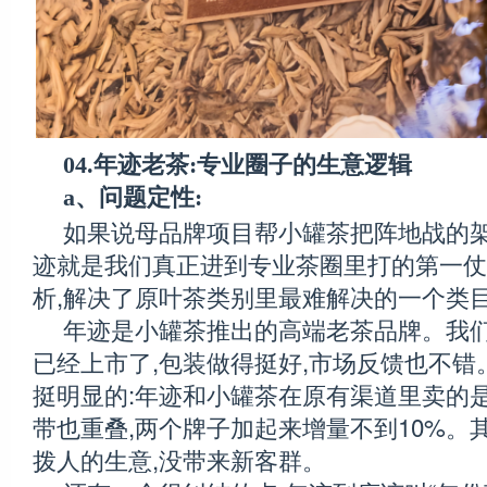
04.年迹老茶:专业圈子的生意逻辑
a、问题定性:
如果说母品牌项目帮小罐茶把阵地战的架
迹就是我们真正进到专业茶圈里打的第一仗
析,解决了原叶茶类别里最难解决的一个类
年迹是小罐茶推出的高端老茶品牌。我们
已经上市了,包装做得挺好,市场反馈也不错
挺明显的:年迹和小罐茶在原有渠道里卖的是
带也重叠,两个牌子加起来增量不到10%。
拨人的生意,没带来新客群。