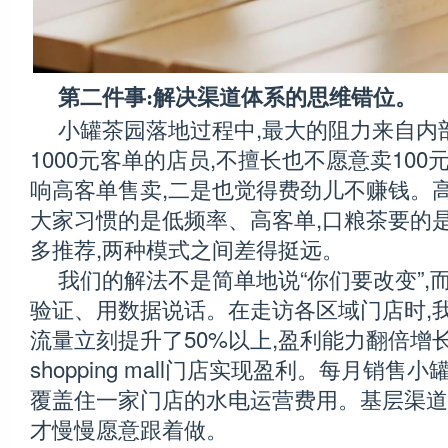
第二件事:解决渠道体系的思维错位。
小罐茶园落地过程中,最大的阻力来自内
1000元客单的店员,不擅长也不愿意卖100
响高客单售卖,二是也觉得费劲儿不赚钱。高
大家习惯的是低频率、高客单,口粮茶要的
多推荐,两种模式之间差得挺远。
我们的解法不是简单地说“你们要改变”,
验证、用数据说话。在走访各区域门店时,我
流量立刻提升了50%以上,盈利能力翻倍增长
shopping mall门店实现盈利。每月销
覆盖住一家门店的水电运营费用。基层渠道
才慢慢愿意跟着做。