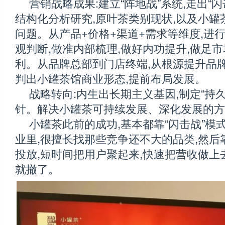
营销战略成果:建立“阵地战”系统,走出“
结构化分析研究,原叶茶类别现状,以及小罐
问题。从产品+价格+渠道+需求等维度,进
观判断,做准内部梳理,做好内功提升,做足市
利。从品牌总部到门店终端,从根源提升品
判出小罐茶馆商业形态,提前布局发展。
战略转向:内生出长期主义基因,制定“持
针。解决小罐茶可持续发展、深化发展的方
小罐茶此前的成功,基本都靠“闪击战”模
业里,很擅长找那些竞争还不大的品类,然后
投放,短时间把用户聚起来,快速把营收做上
就撤了。