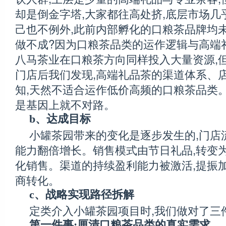
却是倒金字塔,大家都往高处挤,底层市场几
己也不例外,此前内部孵化的口粮茶品牌均
做不成?因为口粮茶品类的运作逻辑与高端
八马茶业在口粮茶方向同样投入大量资源,
门店后我们发现,高端礼品茶的渠道体系、
知,天然不适合运作低价高频的口粮茶品类。
是基因上就不对路。
b、达成目标
小罐茶园带来的变化是逐步发生的,门店流
能力翻倍增长。销售模式由节日礼品,转变
化销售。渠道的持续盈利能力被激活,提振加
商转化。
c、战略实现路径拆解
定类介入小罐茶园项目时,我们做对了三
第一件事:厘清口粮茶品类的真实需求。