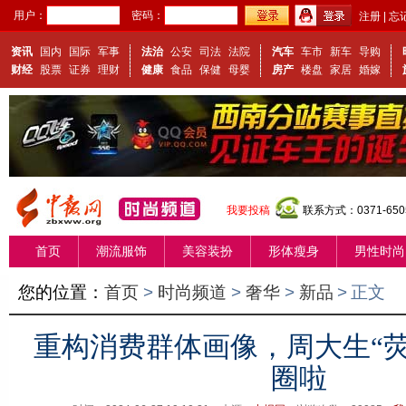
用户：
密码：
注册
|
忘
资讯
国内
国际
军事
法治
公安
司法
法院
汽车
车市
新车
导购
财经
股票
证券
理财
健康
食品
保健
母婴
房产
楼盘
家居
婚嫁
我要投稿
联系方式：0371-650
首页
潮流服饰
美容装扮
形体瘦身
男性时尚
您的位置：
首页
>
时尚频道
>
奢华
>
新品
>
正文
重构消费群体画像，周大生“荧
圈啦