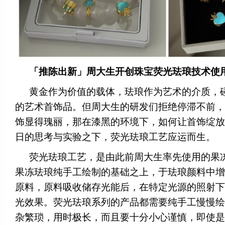
「推陈出新」周大生开创珠宝荧光珐琅技术使
黄金作为价值的载体，珐琅作为艺术的介质，
的艺术首饰品。但周大生的研发们拒绝停滞不前，
饰显得瑰丽，那在漆黑的环境下，如何让首饰绽放
日的思考与实验之下，荧光珐琅工艺应运而生。
荧光珐琅工艺，是由此前周大生率先使用的果
果冻珐琅纯手工绘制的基础之上，于珐琅颜料中增
原料，原料吸收储存光能后，在特定光源的照射下
光效果。荧光珐琅系列的产品都需要纯手工慢慢绘
杂繁琐，用时极长，而且要十分小心谨慎，即使是