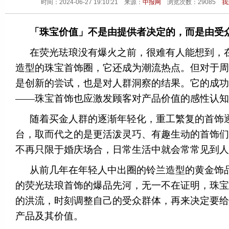
时间：2024-06-27 19:10:21 来源：
中报网
浏览次数：
29085
我
「珠宝价值」不是由提供者决定的，而是由受
在荧光珐琅没有爆火之前，很难有人能想到，
造型的珠宝首饰圈，它还成为潮流热点。但对于周
是创新的尝试，也是对人群洞察的结果。它的成功
——珠宝首饰也应激发顾客对产品价值的感性认知
随着买金人群的逐渐年轻化，重工繁复的首饰
台，取而代之的是更活泼灵巧、有趣生动的首饰们
不再只限于婚庆场合，日常生活中就会常常见到人
从前几年在年轻人中出圈的铃兰造型的黄金饰
的荧光珐琅首饰的爆品先河，无一不在证明，珠宝
的洪流，时刻调整自己的受众群体，再来决定要给
产品及其价值。