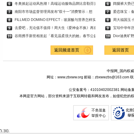
冬奥掀起运动风热潮！高端运动服饰品牌比音勒芬演
阔腿裤大势已
6
6
南阳市市场监督管理局发布“双十一”消费警示：想
爱恋珠宝：备
7
7
FILLMED DOMINO EFFECT：玻尿酸与营养怎样实现面
周大福国玉·
8
8
去爱吧，无论值不值得！周大生《爱神金不换》再造
宝珀中华年
9
9
谷雨携手新世相发起「看见温柔强大的她」春节公益
Dior迪奥旷
10
10
返回频道首页
返回首页
中报网_国内权威
网址：www.zbxww.org 邮箱：zbxwwzbs@163.c
公安备案号：41010402002381 网站备
本网是官方网站，部分资料来源于互联网转载和网友发布，如侵犯您的权
'); })();