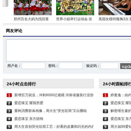
郑州百名大妈为找回童
世界小姐举行运动会 佳
美国女模特隆胸3次 
网友评论
用户名：
密码：
验证码：
24小时点击排行
24小时跟帖排
新增百万就业，冲刺6000亿规模 河南省服装行业协
婷曼逸：由
1
1
爱恋珠宝 耀我所爱
爱恋珠宝 耀
2
2
重构消费群体画像，周大生“荧光珐琅”又出圈啦
解密维生素的
3
3
爱恋珠宝 东方囍饰
爱恋珠宝 东
4
4
周大生首创荧光珐琅工艺：好看的皮囊和闪光的内在
周大福99爱
5
5