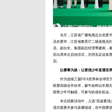
当天，江苏省广播电视总台党委
员肖爱华，江苏省教育厅二级巡视员刘
员、副台长、集团副总经理季建南，
宾出席本次启动仪式，共同见证这条
启。
以赛事为脉：让要强少年直通世
作为连续三届FIFA世界杯全球
联赛高级合作伙伴，蒙牛始终以长期
国青少年可触摸、可参与的成长机会
本次招募活动中，入选“苏超要强
浸式观赛并参与直播报道，在中国赛场