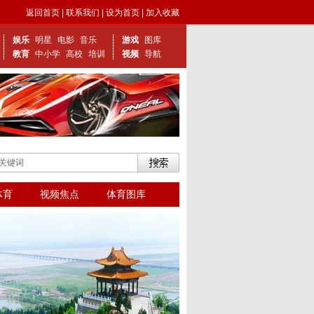
返回首页
|
联系我们
|
设为首页
|
加入收藏
娱乐
明星
电影
音乐
游戏
图库
教育
中小学
高校
培训
视频
导航
体育
视频焦点
体育图库