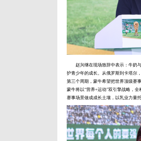
赵兴继在现场致辞中表示：牛奶
护青少年的成长。从俄罗斯到卡塔尔
第三个周期，蒙牛希望把世界顶级赛
蒙牛将以“营养+运动”双引擎战略，
赛事场景做成成长土壤，以乳业力量