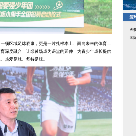
篮
火
国际
是一项区域足球赛事，更是一片扎根本土、面向未来的体育土
教育深度融合，让绿茵场成为课堂的延伸，为青少年成长提供
球、热爱足球、坚持足球。