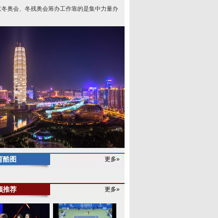
京冬奥会、冬残奥会筹办工作靠的是集中力量办大
育酷图
更多»
频推荐
更多»