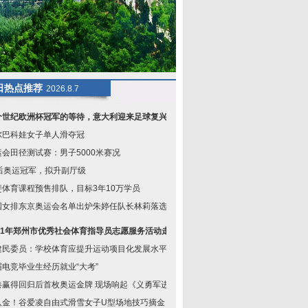
日热点推荐
2026.8.7
个世纪欧洲杯冠军的等待，意大利迎来足球复兴
尔巴科娃女子单人滑夺冠
运会田径测试赛：男子5000米赛况
5后奥运冠军，拟升副厅级
斐体育课程预售排队，目标3年10万学员
国女排东京奥运会名单出炉朱婷任队长林莉落选
021年郑州市优秀社会体育指导员志愿服务活动走进
健民委员：学校体育应提升运动项目化发展水平
届电竞毕业生经历就业“大考”
港赢得回归后首枚奥运金牌 现场响起《义勇军进
八金！谷爱凌自由式滑雪女子U型场地技巧摘金