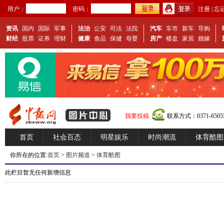
用户：
密码：
注册
|
忘
资讯
国内
国际
军事
法治
公安
司法
法院
汽车
车市
新车
导购
财经
股票
证券
理财
健康
食品
保健
母婴
房产
楼盘
家居
婚嫁
我要投稿
联系方式：0371-65055
首页
社会百态
明星娱乐
时尚潮流
体育酷图
你所在的位置:
首页
>
图片频道
>
体育酷图
此栏目暂无任何新增信息