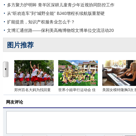
多方聚力护明眸 青羊区深耕儿童青少年近视协同防控工作
从“听劝造车”到“城野全能” BJ40增程长续航版重塑硬
扩能提质，知识产权服务业怎么干？
文博汇通丝路——保利美高梅博物馆文博单位交流活动20
图片推荐
郑州百名大妈为找回童
世界小姐举行运动会 佳
美国女模特隆胸3次 
网友评论