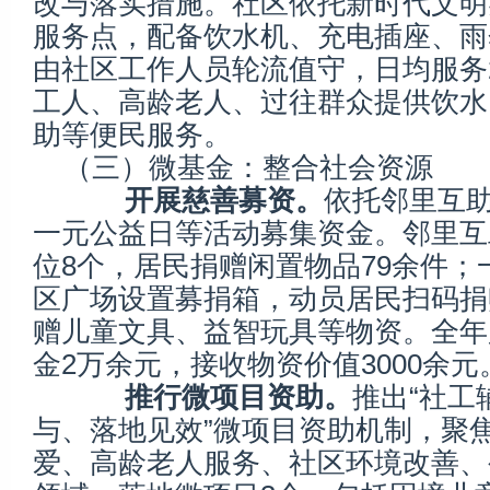
改与落实措施。社区依托新时代文明
服务点，配备饮水机、充电插座、雨
由社区工作人员轮流值守，日均服务
工人、高龄老人、过往群众提供饮水
助等便民服务。
（三）微基金：整合社会资源
开展慈善募资。
依托邻里互
一元公益日等活动募集资金。邻里互
位8个，居民捐赠闲置物品79余件；
区广场设置募捐箱，动员居民扫码捐
赠儿童文具、益智玩具等物资。全年
金2万余元，接收物资价值3000余元
推行微项目资助。
推出“社工
与、落地见效”微项目资助机制，聚
爱、高龄老人服务、社区环境改善、