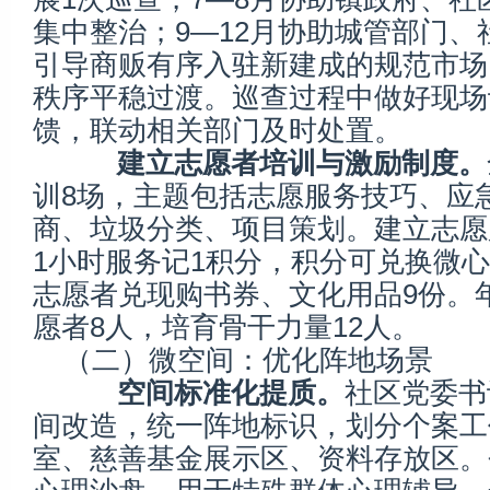
集中整治；9—12月协助城管部门、
引导商贩有序入驻新建成的规范市场
秩序平稳过渡。巡查过程中做好现场
馈，联动相关部门及时处置。
建立志愿者培训与激励制度。
训8场，主题包括志愿服务技巧、应
商、垃圾分类、项目策划。建立志愿
1小时服务记1积分，积分可兑换微
志愿者兑现购书券、文化用品9份。
愿者8人，培育骨干力量12人。
（二）微空间：优化阵地场景
空间标准化提质。
社区党委书
间改造，统一阵地标识，划分个案工
室、慈善基金展示区、资料存放区。