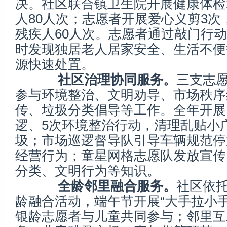
决。社区联合镇卫生院开展健康体检
人80人次；志愿者开展爱心义剪3次
残疾人60人次。志愿者通过敲门行
时发现独居老人居家安全、生活不便
源快速处置。
社区治理协同服务。
三支志
参与环境整治、文明劝导、市场秩序
传、垃圾分类倡导等工作。全年开展
逻、5次环境整治行动，清理乱贴小
圾；市场巡逻督导队引导车辆规范停
经营行为；童星网格志愿队发放宣传
分类、文明行为等知识。
全龄邻里融合服务。
社区依
龄融合活动，端午节开展“大手拉小手
银龄志愿者与儿童共同参与；邻里互