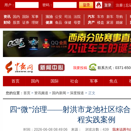
用户：
密码：
注册
|
忘
资讯
国内
国际
军事
法治
公安
司法
法院
汽车
车市
新车
导购
财经
股票
证券
理财
健康
食品
保健
母婴
房产
楼盘
家居
婚嫁
我要投稿
联系方式：0371-650
首页
国内
国际
社会
军事
焦点
您的位置：
首页
>
资讯频道
>
国内新闻
>
深度报道
>
正文
四“微”治理——射洪市龙池社区综合
程实践案例
时间：2026-06-08 08:49:06 来源：
浏览次数：
439
我来说两句(