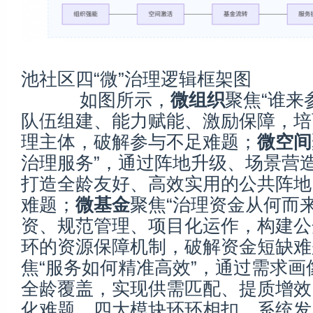
图1
池社区四“微”治理逻辑框架图
如图所示，
微组织
聚焦“谁来
队伍组建、能力赋能、激励保障，培
理主体，破解参与不足难题；
微空间
治理服务”，通过阵地升级、场景营
打造全龄友好、高效实用的公共阵地
难题；
微基金
聚焦“治理资金从何而
资、规范管理、项目化运作，构建公
环的资源保障机制，破解资金短缺难
焦“服务如何精准高效”，通过需求画
全龄覆盖，实现供需匹配、提质增效
化难题。四大模块环环相扣、系统发