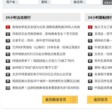
用户名：
密码：
验证码：
24小时点击排行
24小时跟帖排
南海热带低压加强为台风 强降雨袭闽逾2800人转移
拖欠万元工
1
1
河南洪灾会否推高粮价、影响粮食安全？官方回应
吴强忠：坚
2
2
记者手记：郑州，雨中坚守祈祷无恙
榜样的力量--
3
3
兰州9岁男孩绘《山海经》10米长卷：绘画让我更自
中原(首届)
4
4
郑州地铁自9月12日起分两批次恢复运营
文先生：玩
5
5
特级技师来了！我国技能人才进入“六级工”时代
郑州瓦屋李
6
6
如何助力“码农”成为当代“数字工匠”
暮秋·城之傍
7
7
北京环球度假区将于9月20日正式向公众开放
名泰医疗携氢
8
8
我国拟推出首批30个城市一刻钟便民生活圈试点地区
美议员抨击普
9
9
勇敢追梦！这群轮椅舞者迎来重获新生的“高光时刻
中国超润滑
10
10
返回频道首页
返回首页