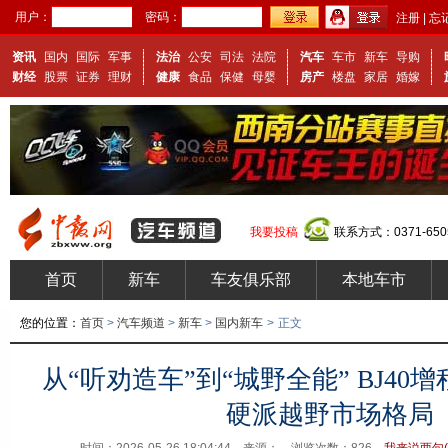
用户：
密码：
注册
|
忘
资讯
国内
国际
军事
法治
公安
司法
法院
汽车
车市
新车
导购
财经
股票
证券
理财
健康
食品
保健
母婴
房产
楼盘
家居
婚嫁
我要投稿
联系方式：0371-650
首页
新车
车友俱乐部
本地车市
您的位置：
首页
>
汽车频道
>
新车
>
国内新车
>
正文
从“听劝造车”到“城野全能” BJ40
硬派越野市场格局