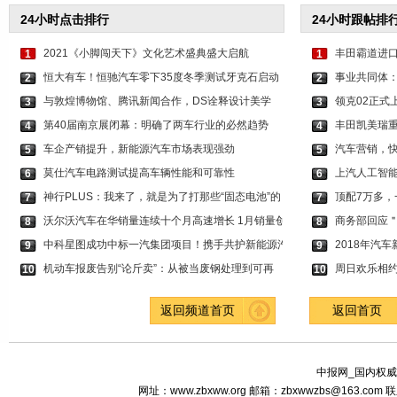
24小时点击排行
24小时跟帖排
2021《小脚闯天下》文化艺术盛典盛大启航
丰田霸道进
1
1
恒大有车！恒驰汽车零下35度冬季测试牙克石启动
事业共同体
2
2
与敦煌博物馆、腾讯新闻合作，DS诠释设计美学
领克02正式上市
3
3
第40届南京展闭幕：明确了两车行业的必然趋势
丰田凯美瑞重
4
4
车企产销提升，新能源汽车市场表现强劲
汽车营销，
5
5
莫仕汽车电路测试提高车辆性能和可靠性
上汽人工智能实
6
6
神行PLUS：我来了，就是为了打那些“固态电池”的
顶配7万多，
7
7
沃尔沃汽车在华销量连续十个月高速增长 1月销量创
商务部回应
8
8
中科星图成功中标一汽集团项目！携手共护新能源汽
2018年汽
9
9
机动车报废告别“论斤卖”：从被当废钢处理到可再
周日欢乐相
10
10
返回频道首页
返回首页
中报网_国内权威
网址：www.zbxww.org 邮箱：zbxwwzbs@163.c