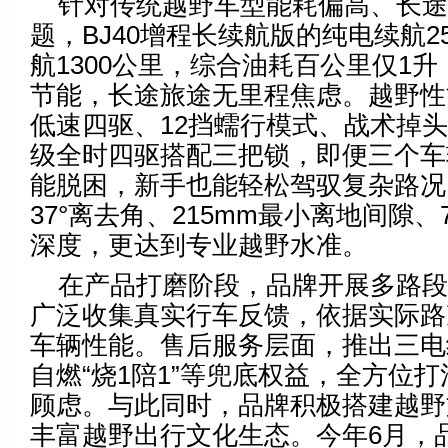
针对传统越野车型能耗偏高、长途
题，BJ40增程长续航版的纯电续航2
航1300公里，综合油耗百公里仅1
节能，长途旅途无里程焦虑。越野性
低速四驱、12挡蠕行模式、战术掉
级全时四驱搭配三把锁，即便三个车
能脱困，新手也能轻松驾驭复杂路况。
37°离去角、215mm最小离地间隙、
深度，更达到专业越野水准。
在产品打磨阶段，品牌开展多路
广泛收集真实行车反馈，依据实际路
车辆性能。售后服务层面，推出三电
自燃“烧1陪1”等兜底权益，全方位
顾虑。与此同时，品牌积极搭建越野
丰富越野出行文化生态。今年6月，