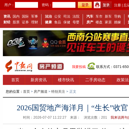
用户：
密码：
注册
|
忘
资讯
国内
国际
军事
法治
公安
司法
法院
汽车
车市
新车
导购
财经
股票
证券
理财
健康
食品
保健
母婴
房产
楼盘
家居
婚嫁
我要投稿
联系方式：0371-650
首页
新房资讯
楼市快讯
二手房动态
政策法
您的位置：
首页
>
房产频道
>
特别关注
>
正文
2026国贸地产海洋月｜“生长”收
时间：2026-07-07 11:22:27 来源：
浏览次数：
201
我来说两句(