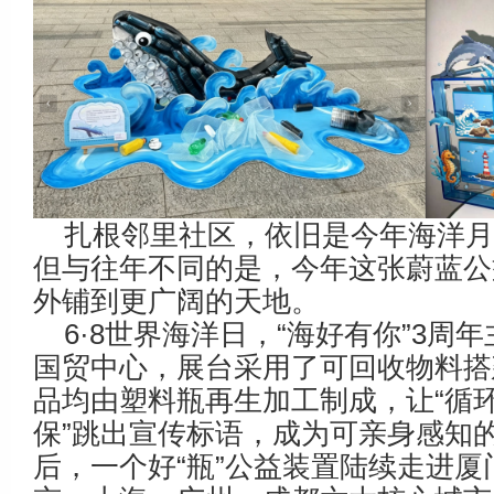
扎根邻里社区，依旧是今年海洋
但与往年不同的是，今年这张蔚蓝公
外铺到更广阔的天地。
6·8世界海洋日，“海好有你”3周
国贸中心，展台采用了可回收物料搭
品均由塑料瓶再生加工制成，让“循
保”跳出宣传标语，成为可亲身感知
后，一个好“瓶”公益装置陆续走进厦