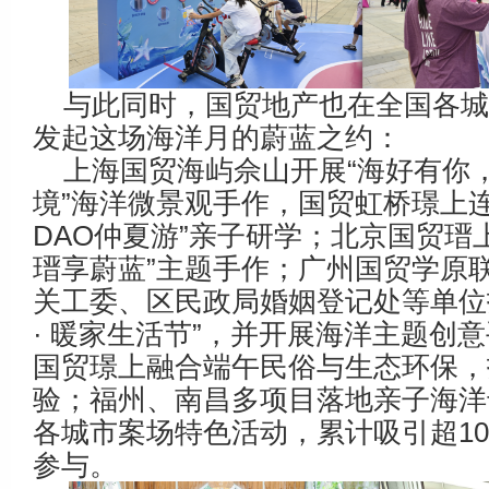
与此同时，国贸地产也在全国各
发起这场海洋月的蔚蓝之约：
上海国贸海屿佘山开展“海好有你
境”海洋微景观手作，国贸虹桥璟上连
DAO仲夏游”亲子研学；北京国贸瑨上
瑨享蔚蓝”主题手作；广州国贸学原
关工委、区民政局婚姻登记处等单位
· 暖家生活节”，并开展海洋主题创
国贸璟上融合端午民俗与生态环保，
验；福州、南昌多项目落地亲子海洋
各城市案场特色活动，累计吸引超10
参与。