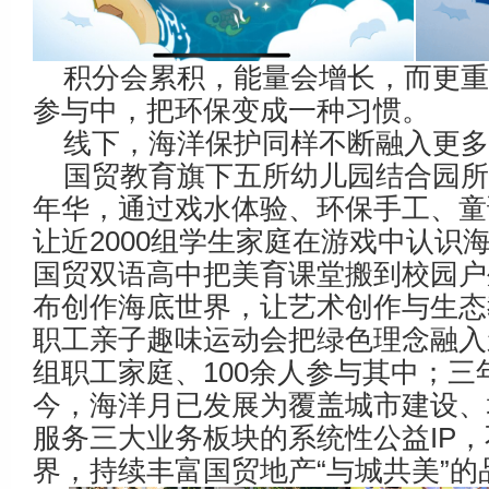
积分会累积，能量会增长，而更
参与中，把环保变成一种习惯。
线下，海洋保护同样不断融入更多
国贸教育旗下五所幼儿园结合园
年华，通过戏水体验、环保手工、童
让近2000组学生家庭在游戏中认识
国贸双语高中把美育课堂搬到校园户
布创作海底世界，让艺术创作与生态
职工亲子趣味运动会把绿色理念融入
组职工家庭、100余人参与其中；三
今，海洋月已发展为覆盖城市建设、
服务三大业务板块的系统性公益IP
界，持续丰富国贸地产“与城共美”的