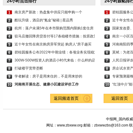
24小时点击排行
24小时跟帖排
南京房产新政：热盘集中供应只能申购一个
碧桂园服务公
1
1
酷玩升级，酒店的“氪金”秘籍 | 星品秀
近十年女性在
2
2
杭州：落户未满5年在本市限购范围内限购1套住房
国家发改委
3
3
驻马店撤回降房贷首付等17条稳楼市措施：按原政策
南京一小区百
4
4
近十年女性在南京购房异军突起 购房人“房子越买
河南南阳四
5
5
碧桂园服务公布2022年中期业绩：各项业务实现稳定
莫斌：为老
6
6
300W-500W投资人的酒店小时代来临：什么样的品牌
人民日报评农
7
7
打破楼宇宽带垄断
房企试水资产
8
8
学者解读：房子是用来住的，不是用来炒的
专家预测最晚
9
9
河南将开展生态、健康小区建设评价工作
“红顶中介”
10
10
返回频道首页
返回首页
中报网_国内权威
网址：www.zbxww.org 邮箱：zbxwwzbs@163.c