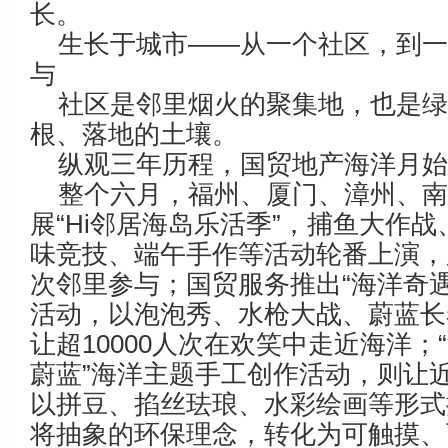
长。
生长于城市——从一个社区，到
与
社区是邻里烟火的聚集地，也是
根、落地的土壤。
纵观三年历程，国贸地产海洋月
整个六月，福州、厦门、漳州、
展“Hi邻居海岛乐活季”，捕鱼大作
味竞技、端午手作等活动轮番上演，
次邻里参与；国贸服务推出“海洋奇遇
活动，以泡泡秀、水枪大战、蔚蓝长
让超10000人次在欢笑中走近海洋；“
蔚蓝”海洋主题手工创作活动，则让近
以拼豆、掐丝珐琅、水彩绘画等形式
将抽象的环保理念，转化为可触摸、