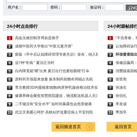
用户名：
密码：
验证码：
24小时点击排行
24小时跟帖排
高血压难控制牙周炎是推手
“不负青春，
1
1
成都中医药大学推出“中医元素月饼”
认知障碍诊疗
2
2
新版《卒中后认知障碍管理专家共识》发布，纳入脑
环保督查组出
3
3
这7种“冬病 ” 夏治正当时
保健品骗局：
4
4
白内障竟能“晒”出来 夏日出行也要给眼睛“打伞
消费级基因检
5
5
原料药市场迎来放量 振东制药前瞻布局稳占先机
张世尧
6
6
李京教授3D内窥镜浆细胞/肉芽肿乳腺炎根治技术实
张涤生
7
7
健康界峰会聚焦智慧医院建设，物流配送机器人关注
张伯礼
8
8
二手烟没有“安全水平” 短时间暴露也会危害健康
李发成
9
9
武汉天美暖心呵护 高铁站护送重症病人平安到院
季加孚
10
10
返回频道首页
返回首页