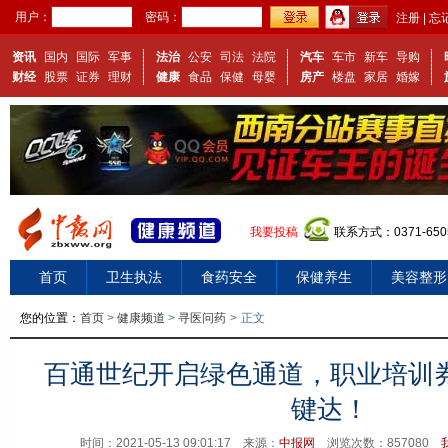
用户：
密码：
注册
|
忘
资讯
国内
国际
军事
法治
公安
司法
法院
汽车
车市
新车
导购
财经
股票
证券
理财
健康
食品
保健
母婴
房产
楼盘
家居
婚嫁
我要投稿
联系方式：0371-650
首页
卫生执法
食药安全
保健养生
美容整形
您的位置：
首页
>
健康频道
>
寻医问药
>
正文
百通世纪开启绿色通道，职业培训
键达！
时间：2021-05-13 09:01:17 来源：
中报网
浏览次数：
857080