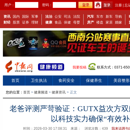
用户：
密码：
注册
|
忘
资讯
国内
国际
军事
法治
公安
司法
法院
汽车
车市
新车
导购
财经
股票
证券
理财
健康
食品
保健
母婴
房产
楼盘
家居
婚嫁
我要投稿
联系方式：0371-650
首页
卫生执法
食药安全
保健养生
美容整形
您的位置：
首页
>
健康频道
>
健康资讯
>
正文
老爸评测严苛验证：GUTX益次方
以科技实力确保“有效补
时间：2026-03-30 17:08:31 来源：
浏览次数：
439
我来说两句(