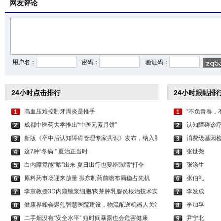
网友评论
用户名：
密码：
验证码：
24小时点击排行
24小时跟帖排
高血压难控制牙周炎是推手
“不负青春，
1
1
成都中医药大学推出“中医元素月饼”
认知障碍诊疗
2
2
新版《卒中后认知障碍管理专家共识》发布，纳入脑
消费级基因检
3
3
这7种“冬病 ” 夏治正当时
张世尧
4
4
白内障竟能“晒”出来 夏日出行也要给眼睛“打伞
张涤生
5
5
原料药市场迎来放量 振东制药前瞻布局稳占先机
张伯礼
6
6
李京教授3D内窥镜浆细胞/肉芽肿乳腺炎根治技术实
李发成
7
7
健康界峰会聚焦智慧医院建设，物流配送机器人关注
季加孚
8
8
二手烟没有“安全水平” 短时间暴露也会危害健康
尹宁北
9
9