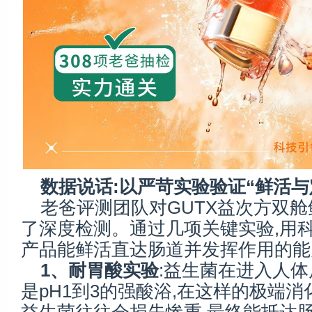
数据说话:以
严苛
实验验证“
鲜活
与
老爸评测团队对GUTX益次方双
了深度检测。通过几项关键实验,用
产品能鲜活直达肠道并发挥作用的能
1、耐胃酸
实验
:益生菌在进入人体
是pH1到3的强酸浴,在这样的极端消