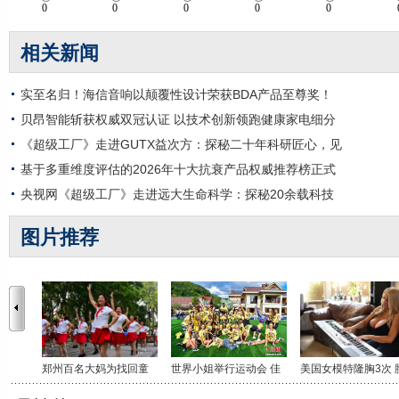
相关新闻
实至名归！海信音响以颠覆性设计荣获BDA产品至尊奖！
贝昂智能斩获权威双冠认证 以技术创新领跑健康家电细分
《超级工厂》走进GUTX益次方：探秘二十年科研匠心，见
基于多重维度评估的2026年十大抗衰产品权威推荐榜正式
央视网《超级工厂》走进远大生命科学：探秘20余载科技
图片推荐
郑州百名大妈为找回童
世界小姐举行运动会 佳
美国女模特隆胸3次 