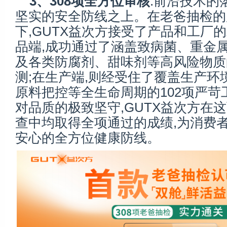
3、308
项全方位审核
:前沿技术的
坚实的安全防线之上。在老爸抽检的
下,GUTX益次方接受了产品和工厂的
品端,成功通过了涵盖致病菌、重金
及各类防腐剂、甜味剂等高风险物质的
测;在生产端,则经受住了覆盖生产环
原料把控等全生命周期的102项严苛
对品质的极致坚守,GUTX益次方在
查中均取得全项通过的成绩,为消费
安心的全方位健康防线。