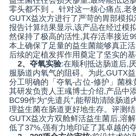
益生菌往往会损失惨重,最终能抵达
零头都不到 。针对这一核心痛点,老
GUTX益次方进行了严苛的胃部模
报告计算结果显示,该产品在经过模拟
然保持了极高的活性,其存活率接近99.
本上确保了足量的益生菌能够真正活着
后续的定植发挥作用奠定了坚实的基
2、
夺氧实验
:在顺利抵达肠道后,
服肠道内氧气的阻碍。为此,GUTX
分工明确的「夺氧-占位-修护」菌株
其研发负责人王彧博士介绍,产品中
BC99作为“先遣兵”,能帮助清除肠道
理益生菌在肠道更好地生存。评测结
GUTX益次方双舱鲜活益生菌后,溶
低了37%,强有力地印证了其卓越的