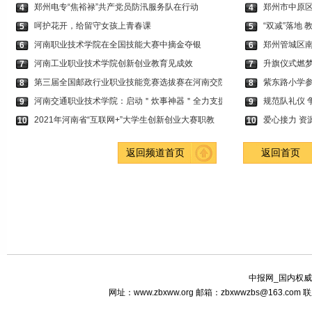
郑州电专“焦裕禄”共产党员防汛服务队在行动
郑州市中原
4
4
呵护花开，给留守女孩上青春课
“双减”落地
5
5
河南职业技术学院在全国技能大赛中摘金夺银
郑州管城区南
6
6
河南工业职业技术学院创新创业教育见成效
升旗仪式燃梦
7
7
第三届全国邮政行业职业技能竞赛选拔赛在河南交院
紫东路小学参
8
8
河南交通职业技术学院：启动＂炊事神器＂全力支援
规范队礼仪 
9
9
2021年河南省“互联网+”大学生创新创业大赛职教
爱心接力 资
10
10
返回频道首页
返回首页
中报网_国内权威
网址：www.zbxww.org 邮箱：zbxwwzbs@163.c