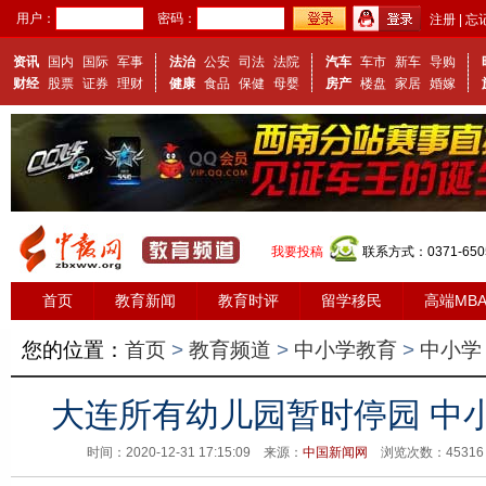
用户：
密码：
注册
|
忘
资讯
国内
国际
军事
法治
公安
司法
法院
汽车
车市
新车
导购
财经
股票
证券
理财
健康
食品
保健
母婴
房产
楼盘
家居
婚嫁
我要投稿
联系方式：0371-650
首页
教育新闻
教育时评
留学移民
高端MB
您的位置：
首页
>
教育频道
>
中小学教育
>
中小学
大连所有幼儿园暂时停园 中
时间：2020-12-31 17:15:09 来源：
中国新闻网
浏览次数：
453