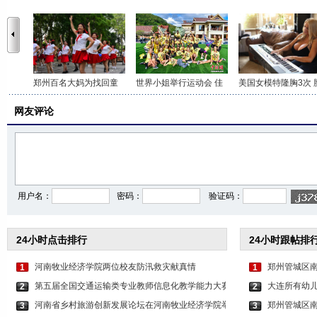
郑州百名大妈为找回童
世界小姐举行运动会 佳
美国女模特隆胸3次 
网友评论
用户名：
密码：
验证码：
24小时点击排行
24小时跟帖排
河南牧业经济学院两位校友防汛救灾献真情
郑州管城区
1
1
第五届全国交通运输类专业教师信息化教学能力大赛
大连所有幼儿
2
2
河南省乡村旅游创新发展论坛在河南牧业经济学院举
郑州管城区南
3
3