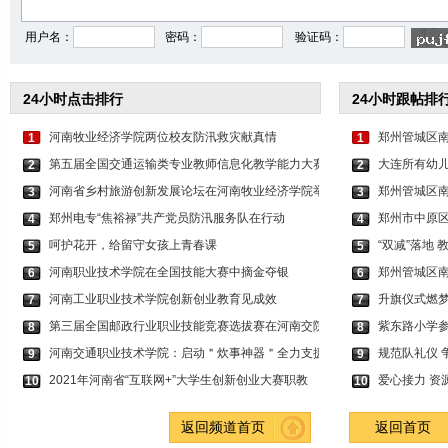
用户名：
密码：
验证码：
24小时点击排行
24小时跟帖排
河南牧业经济学院两位校友防汛救灾献真情
郑州管城区
1
1
第五届全国交通运输类专业教师信息化教学能力大赛
大连所有幼儿
2
2
河南省乡村旅游创新发展论坛在河南牧业经济学院举
郑州管城区南
3
3
郑州电专“焦裕禄”共产党员防汛服务队在行动
郑州市中原
4
4
呵护花开，给留守女孩上青春课
“双减”落地
5
5
河南职业技术学院在全国技能大赛中摘金夺银
郑州管城区南
6
6
河南工业职业技术学院创新创业教育见成效
升旗仪式燃梦
7
7
第三届全国邮政行业职业技能竞赛选拔赛在河南交院
紫东路小学参
8
8
河南交通职业技术学院：启动＂炊事神器＂全力支援
规范队礼仪 
9
9
2021年河南省“互联网+”大学生创新创业大赛职教
爱心接力 资
10
10
返回频道首页
返回首页