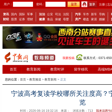
用户：
密码：
注册
|
忘
资讯
国内
国际
军事
法治
公安
司法
法院
汽车
车市
新车
导购
财经
股票
证券
理财
健康
食品
保健
母婴
房产
楼盘
家居
婚嫁
我要投稿
联系方式：0371-650
首页
教育新闻
教育时评
留学移民
高端MB
您的位置：
首页
>
教育频道
>
教育新闻
>
正文
宁波高考复读学校哪所关注度高？
览
时间：2026-06-16 19:32:16 来源：
浏览次数：
713
我来说两句(