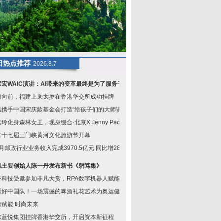
日热点推荐
2026.8.7
彦宏WAIC演讲：AI带来的变革最终是为了服务于人
勇向前，福建上乘太岁在香港华交所成功挂牌
讯携手中国宋庆龄基金会打造“给孩子们的大师讲
玲化身森林女王，现身缦合·北京X Jenny Pac
二十七届三门峡黄河文化旅游节开幕
4月邮政行业业务收入完成3970.5亿元 同比增28.
讯主要创始人陈一丹发布新书《躬笃集》
沓科技受邀参加非凡大赏，RPA数字机器人赋能企
看好中国队！一场震撼的啤酒礼花艺术为奥运健儿
智赋能 时尚未来
东蓝悦集团挂牌香港华交所，开启资本新征程