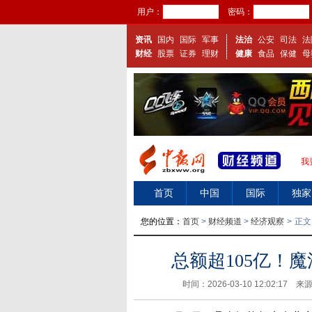
用户：
密码：
资讯
国内
国际
军事
法治
公安
司法
法
财经
股票
证券
理财
健康
食品
保健
母
我
首页
中国
国际
独家
视频
您的位置：
首页
>
财经频道
>
经济观察
>
正文
总额超105亿！
时间：2026-03-10 12:02:17 来