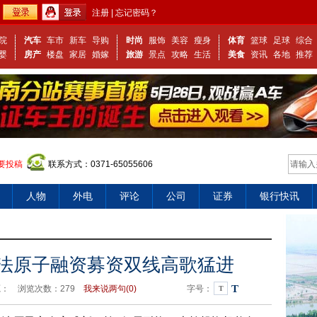
注册
|
忘记密码？
院
汽车
车市
新车
导购
时尚
服饰
美容
瘦身
体育
篮球
足球
综合
婴
房产
楼盘
家居
婚嫁
旅游
景点
攻略
生活
美食
资讯
各地
推荐
要投稿
联系方式：0371-65055606
人物
外电
评论
公司
证券
银行快讯
魔法原子融资募资双线高歌猛进
T
源：
浏览次数：
279
我来说两句(
0)
字号：
T