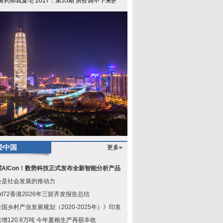
黄药师就爱宅 2017：第55期 房价调不下来的真
经中国
更多»
耀AICon！数势科技正式发布全新智能分析产品Sw
会是社会发展的推动力
ont72香港2026年三箭齐发报告总结
国乡村产业发展规划（2020-2025年）》印发—
增120.8万吨 今年夏粮生产再获丰收