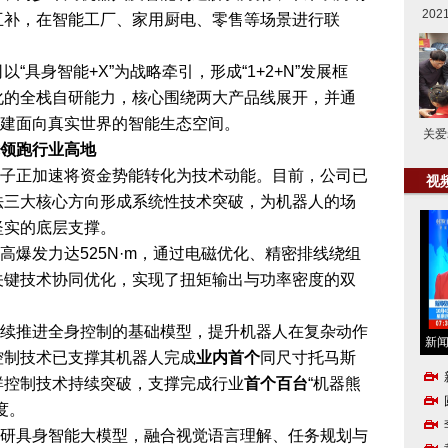
20
互补，在智能工厂、家用厨电、零售等场景进行联
以“具身智能+X”为战略牵引，形成“1+2+N”发展框
化的全栈自研能力，核心围绕两大产品线展开，并通
构建面向真实世界的智能生态空间。
关爱
领跑行业高地
子正加速将资金势能转化为技术动能。目前，公司已
视
法三大核心方向形成系统性技术突破，为机器人的场
坚实的底层支撑。
高爆发力达525N·m，通过电磁优化、精密排线绕组
关键技术协同优化，实现了扭矩输出与功率密度的双
。
续推进全身控制的基础模型，提升机器人在复杂动作
新
控制技术已支撑其机器人完成
业内首个
同尺寸托马斯
群控制技术持续突破，支撑完成行业
首个百台
“机器熊
度。
研具身智能大模型，融合视觉语言理解、任务规划与