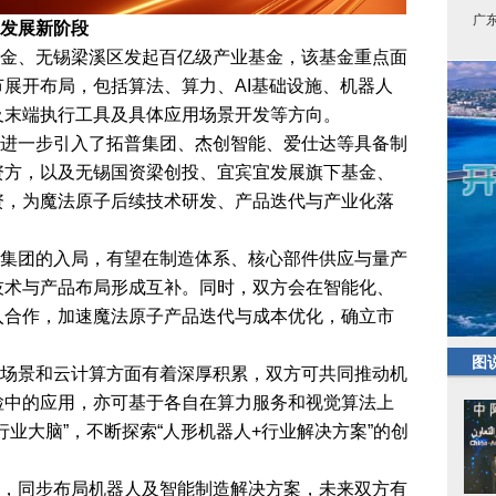
广
发展新阶段
金、无锡梁溪区发起百亿级产业基金，该基金重点面
展开布局，包括算法、算力、AI基础设施、机器人
及末端执行工具及具体应用场景开发等方向。
进一步引入了拓普集团、杰创智能、爱仕达等具备制
资方，以及无锡国资梁创投、宜宾宜发展旗下基金、
资，为魔法原子后续技术研发、产品迭代与产业化落
集团的入局，有望在制造体系、核心部件供应与量产
技术与产品布局形成互补。同时，双方会在智能化、
入合作，加速魔法原子产品迭代与成本优化，确立市
图
场景和云计算方面有着深厚积累，双方可共同推动机
检中的应用，亦可基于各自在算力服务和视觉算法上
行业大脑”，不断探索“人形机器人+行业解决方案”的创
，同步布局机器人及智能制造解决方案，未来双方有