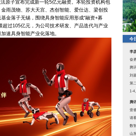
魔法原子宣布完成新一轮5亿元融资。本轮投资机构包
、金雨茂物、苏大天宫、杰创智能、爱仕达、梁创投
基金落子无锡，围绕具身智能应用形成“融资+募
模超过105亿元，为公司技术研发、产品迭代与产业
司加速具身智能产业化落地。
今
李
奋
腾
刘嘉
第
1-
腾
壹
请
数
山