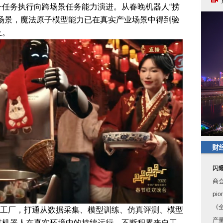
任务执行向跨场景任务能力演进。从春晚机器人“捞
场景，魔法原子模型能力已在真实产业场景中得到验
上。
财
闪
商
pi
《全
工厂，打通从数据采集、模型训练、仿真评测、模型
产量
过机器人在真实环境中的持续运行，不断积累来自工