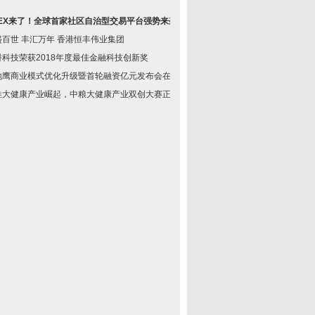
YEX来了！全球首家社区自治型交易平台强势来袭！
盛百世 丰汇万年 香港恒丰伟业集团
饼科技荣获2018年度最佳金融科技创新奖
地鹰商业模式优化升级暨首轮融资亿元发布会在铭
推大健康产业崛起，中粮大健康产业双创大赛正式