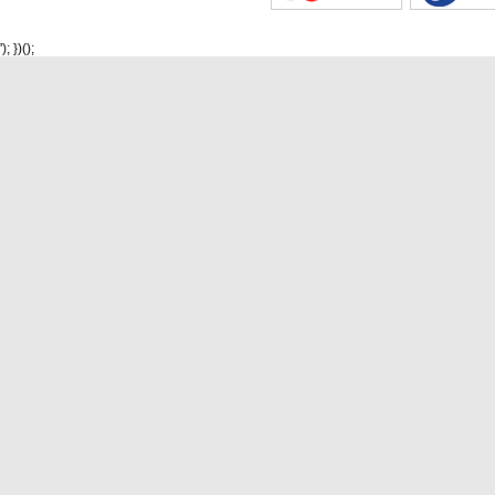
'); })();