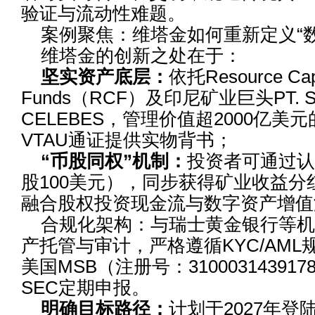
验证与流动性难题。
案例聚焦：维塔金如何重新定义“
维塔金的创新之处在于：
坚实资产底层：
依托Resource Capi
Funds（RCF）及印尼矿业巨头PT. S
CELEBES，管理价值超2000亿美
VTAU通证提供实物背书；
“
币股同权
”
机制：
投资者可通过认
股100美元），同步获得矿业收益分红
融合股权投资现金流与数字资产增值
合规化架构：与瑞士黄金银行等
产托管与审计，严格遵循KYC/AM
美国MSB（注册号：31000314391
SEC定期申报。
明确目标路径：
计划于2027年