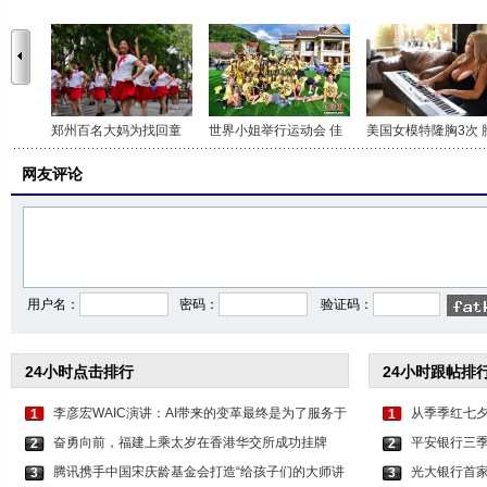
郑州百名大妈为找回童
世界小姐举行运动会 佳
美国女模特隆胸3次 
网友评论
用户名：
密码：
验证码：
24小时点击排行
24小时跟帖排
李彦宏WAIC演讲：AI带来的变革最终是为了服务于人
从季季红七夕
1
1
奋勇向前，福建上乘太岁在香港华交所成功挂牌
平安银行三季
2
2
腾讯携手中国宋庆龄基金会打造“给孩子们的大师讲
光大银行首家
3
3