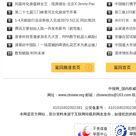
刘嘉玲化身森林女王，现身缦合·北京X Jenny Pac
中国银行携手
4
4
第二十七届三门峡黄河文化旅游节开幕
新三板103
5
5
1-4月邮政行业业务收入完成3970.5亿元 同比增28.
央行行长：
6
6
腾讯主要创始人陈一丹发布新书《躬笃集》
从家庭作坊到
7
7
壹沓科技受邀参加非凡大赏，RPA数字机器人赋能企
安徽自贸试验
8
8
请看好中国队！一场震撼的啤酒礼花艺术为奥运健儿
中国最大市
9
9
数智赋能 时尚未来
需求增长和
10
10
返回频道首页
返回首页
中报网_国内权威
网址：www.zbxww.org 邮箱：zbxwwzbs@163.c
41010402002381
公安备案号：
410104020023
本网是官方网站，部分资料来源于互联网转载和网友发布，如侵犯您的权