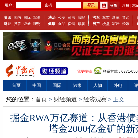
用户：
密码：
注册
|
忘
资讯
国内
国际
军事
法治
公安
司法
法院
汽车
车市
新车
导购
财经
股票
证券
理财
健康
食品
保健
母婴
房产
楼盘
家居
婚嫁
我要投稿
联系方式：0371-650
首页
中国
国际
独家
人物
外电
视频
您的位置：
首页
>
财经频道
>
经济观察
>
正文
掘金RWA万亿赛道：从香港
塔金2000亿金矿的