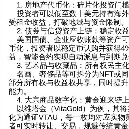
1. 房地产代币化：碎片化投资门
投资者可以低至数十美元持有海
受租金收益，打破地域与资金限制。
2. 债券与信贷资产上链：稳定收
美国国债、企业应收账款等资产
币化，投资者以稳定币认购并获得4%
益，智能合约实现自动派息与到期兑
3. 艺术品与收藏品：所有权民主
名画、奢侈品等可拆分为NFT或
部分所有权与收益权共享，同时提升
能力。
4. 大宗商品数字化：黄金迎来链
以维塔金（VitaGold）为例，
化为通证VTAU，每一枚均对应实物
者可实时转让、交易，规避传统黄金