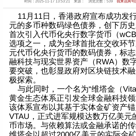
时间：2025-11-17 13:53:21 来源：
浏览次数：
539
我来说两句(
11月11日，香港政府宣布成功发行
元的多币种数码绿色债券，创下历史
首次引入代币化央行数字货币（wCB
选项之一，成为全球首批在交收环节
元代币化央行货币的数码债券，标志
融科技与现实世界资产（RWA）数
要突破，也彰显政府对区块链技术融
极探索。
与此同时，一个名为“维塔金（Vita
黄金生态体系正引发全球金融科技领
该体系宣布以其基于实体金矿资产锚
VTAU，正式进军规模达数万亿美元
币市场。与依赖算法或金融承诺的传
维塔金以超过2000亿美元的实际金