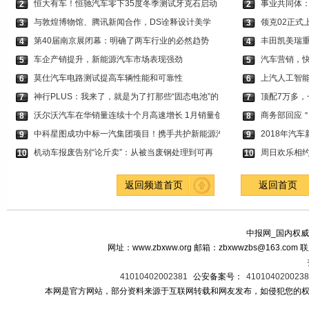
恒大有车！恒驰汽车零下35度冬季测试牙克石启动
事业共同体
2
2
与敦煌博物馆、腾讯新闻合作，DS诠释设计美学
领克02正式上市
3
3
第40届南京展闭幕：明确了两车行业的必然趋势
丰田凯美瑞重
4
4
车企产销提升，新能源汽车市场表现强劲
汽车营销，
5
5
莫仕汽车电路测试提高车辆性能和可靠性
上汽人工智能实
6
6
神行PLUS：我来了，就是为了打那些“固态电池”的
顶配7万多，
7
7
沃尔沃汽车在华销量连续十个月高速增长 1月销量创
商务部回应
8
8
中科星图成功中标一汽集团项目！携手共护新能源汽
2018年汽
9
9
机动车报废告别“论斤卖”：从被当废钢处理到可再
周日欢乐相
10
10
返回频道首页
返回首页
中报网_国内权威
网址：www.zbxww.org 邮箱：zbxwwzbs@163.c
41010402002381
公安备案号：
410104020023
本网是官方网站，部分资料来源于互联网转载和网友发布，如侵犯您的权