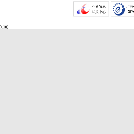
'); })();