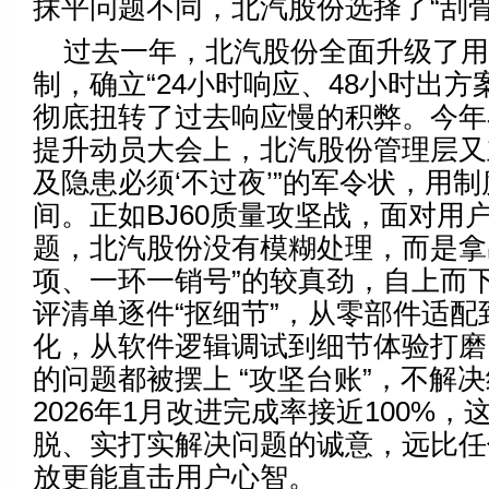
抹平问题不同，北汽股份选择了“刮骨
过去一年，北汽股份全面升级了用
制，确立“24小时响应、48小时出方
彻底扭转了过去响应慢的积弊。今年
提升动员大会上，北汽股份管理层又
及隐患必须‘不过夜’”的军令状，用
间。正如BJ60质量攻坚战，面对用
题，北汽股份没有模糊处理，而是拿
项、一环一销号”的较真劲，自上而
评清单逐件“抠细节”，从零部件适配
化，从软件逻辑调试到细节体验打磨
的问题都被摆上 “攻坚台账”，不解
2026年1月改进完成率接近100%
脱、实打实解决问题的诚意，远比任
放更能直击用户心智。