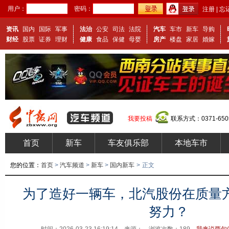
用户：
密码：
注册
|
忘
资讯
国内
国际
军事
法治
公安
司法
法院
汽车
车市
新车
导购
财经
股票
证券
理财
健康
食品
保健
母婴
房产
楼盘
家居
婚嫁
我要投稿
联系方式：0371-650
首页
新车
车友俱乐部
本地车市
您的位置：
首页
>
汽车频道
>
新车
>
国内新车
>
正文
为了造好一辆车，北汽股份在质量
努力？