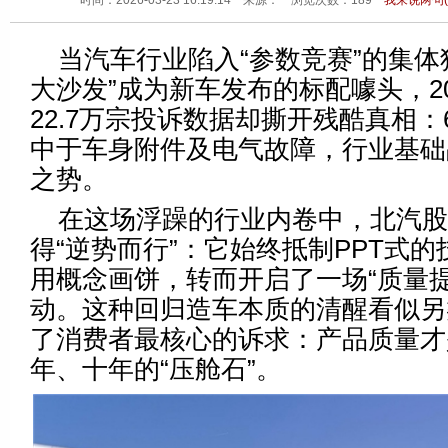
时间：2026-03-23 16:19:14 来源：
浏览次数：
189
我来说两句(
当汽车行业陷入“参数竞赛”的集体
大沙发”成为新车发布的标配噱头，2
22.7万宗投诉数据却撕开残酷真相：
中于车身附件及电气故障，行业基础
之势。
在这场浮躁的行业内卷中，北汽股
得“逆势而行”：它始终抵制PPT式
用概念画饼，转而开启了一场“质量提
动。这种回归造车本质的清醒看似另
了消费者最核心的诉求：产品质量才
年、十年的“压舱石”。