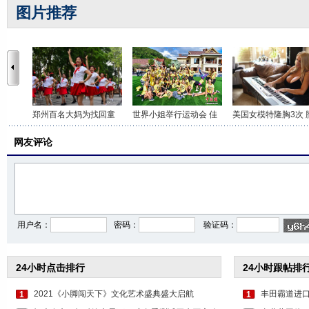
图片推荐
郑州百名大妈为找回童
世界小姐举行运动会 佳
美国女模特隆胸3次 
网友评论
用户名：
密码：
验证码：
24小时点击排行
24小时跟帖排
2021《小脚闯天下》文化艺术盛典盛大启航
丰田霸道进
1
1