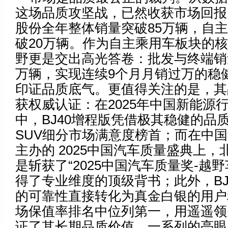
这场品质攻坚战，已然收获市场回报。
股份全年整体销量突破85万辆，自
破20万辆。作为自主乘用车板块的
野更是交出高光答卷：批发与终端销量
万辆，实现连续9个月月销过万的稳
印证品质底气。更值得关注的是，其
获权威认证：在2025年中国新能源
中，BJ40增程版凭借极其稳健的品
SUV细分市场满意度榜首；而在中
主办的 2025中国汽车质量盛典上，北
是斩获了“2025中国汽车质量奖-越
得了专业维度的顶级背书；此外，BJ
的可靠性直接转化为真金白银的用户
场保值率排名中位列第一，用遥遥领
证了其长期品质价值。一系列的亮眼